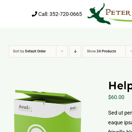
Skip
Call:
352-720-0665
to
content
Sort by
Default Order
Show
24 Products
Help
$
60.00
Sed ut pe
eaque ipsa