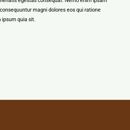
bi venenatis egestas consequat. Nemo enim ipsam
ia consequuntur magni dolores eos qui ratione
 ipsum quia sit.