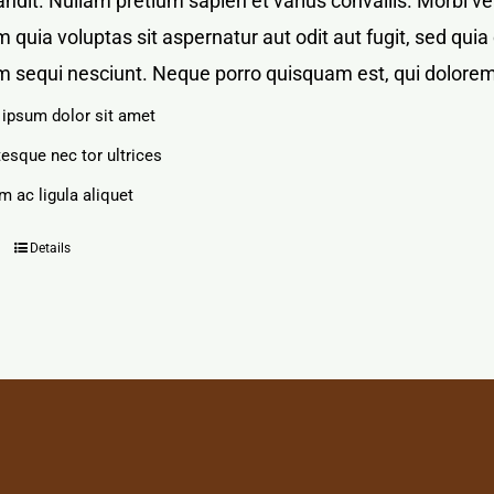
blandit. Nullam pretium sapien et varius convallis. Mor
 quia voluptas sit aspernatur aut odit aut fugit, sed qu
m sequi nesciunt. Neque porro quisquam est, qui dolorem
ipsum dolor sit amet
tesque nec tor ultrices
m ac ligula aliquet
Details