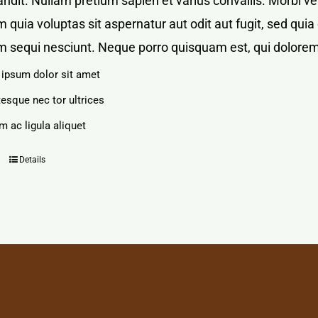
blandit. Nullam pretium sapien et varius convallis. Mor
 quia voluptas sit aspernatur aut odit aut fugit, sed qu
m sequi nesciunt. Neque porro quisquam est, qui dolorem
ipsum dolor sit amet
tesque nec tor ultrices
m ac ligula aliquet
Details