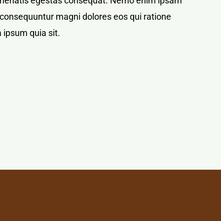
bi venenatis egestas consequat. Nemo enim ipsam
ia consequuntur magni dolores eos qui ratione
 ipsum quia sit.