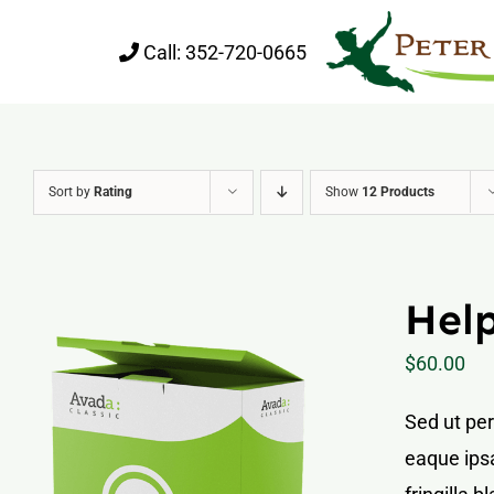
Skip
Call:
352-720-0665
to
content
Sort by
Rating
Show
12 Products
Help
$
60.00
Sed ut pe
eaque ipsa