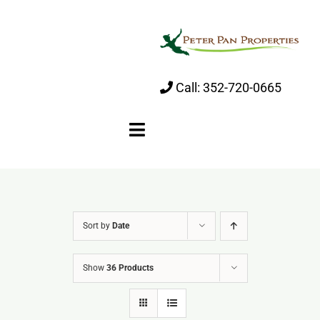
Skip
to
content
Call:
352-720-0665
Toggle
Navigation
Home
Sort by
Date
About
Show
36 Products
Properties