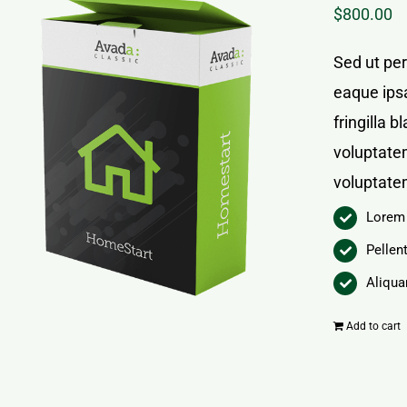
$
800.00
Sed ut pe
eaque ipsa
fringilla 
voluptatem
voluptate
Lorem 
Pellen
Aliqua
Add to cart