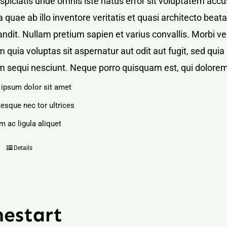
rspiciatis unde omnis iste natus error sit voluptatem a
 quae ab illo inventore veritatis et quasi architecto bea
blandit. Nullam pretium sapien et varius convallis. Mor
 quia voluptas sit aspernatur aut odit aut fugit, sed qu
m sequi nesciunt. Neque porro quisquam est, qui dolorem
ipsum dolor sit amet
tesque nec tor ultrices
m ac ligula aliquet
Details
estart