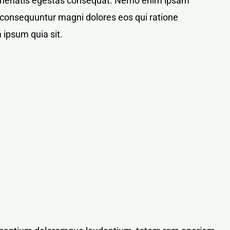
bi venenatis egestas consequat. Nemo enim ipsam
ia consequuntur magni dolores eos qui ratione
 ipsum quia sit.