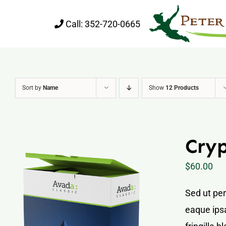
Skip
Call:
352-720-0665
to
content
Sort by
Name
Show
12 Products
Cry
$
60.00
Sed ut pe
eaque ipsa