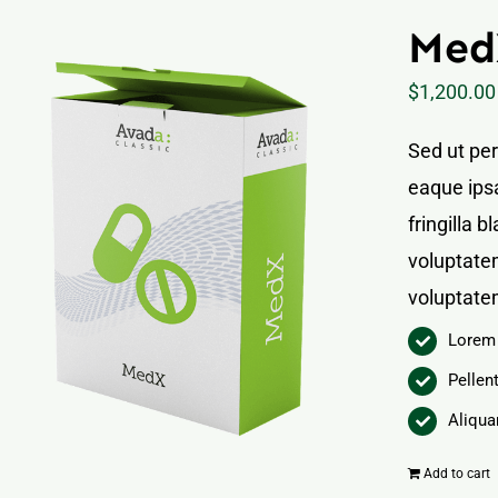
Med
$
1,200.00
Sed ut pe
eaque ipsa
fringilla 
voluptatem
voluptate
Lorem 
Pellen
Aliqua
Add to cart