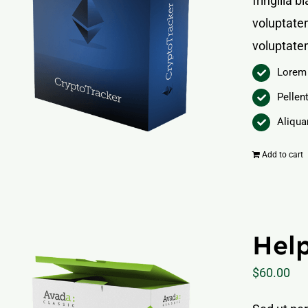
fringilla 
voluptatem
voluptate
Lorem 
Pellen
Aliqua
Add to cart
Help
$
60.00