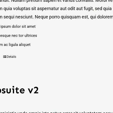
blandit. Nullam pretium sapien et varius convallis. Mor
 quia voluptas sit aspernatur aut odit aut fugit, sed qu
m sequi nesciunt. Neque porro quisquam est, qui dolorem
ipsum dolor sit amet
tesque nec tor ultrices
m ac ligula aliquet
Details
suite v2