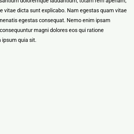
ccusantium doloremque laudantium, totam rem aperiam,
tae vitae dicta sunt explicabo. Nam egestas quam vitae
bi venenatis egestas consequat. Nemo enim ipsam
ia consequuntur magni dolores eos qui ratione
 ipsum quia sit.