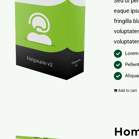
Sed ut pe
eaque ipsa
fringilla 
voluptatem
voluptate
Lorem 
Pellen
Aliqua
Add to cart
Hom