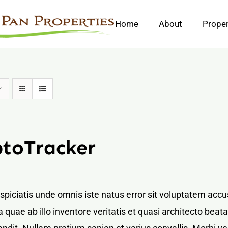
Home
About
Proper
ptoTracker
rspiciatis unde omnis iste natus error sit voluptatem a
 quae ab illo inventore veritatis et quasi architecto bea