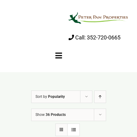
Skip
to
content
Call:
352-720-0665
Toggle
Navigation
Home
Sort by
Popularity
About
Show
36 Products
Properties