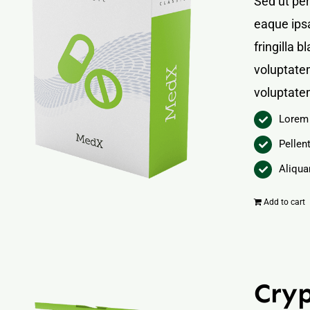
Sed ut pe
eaque ipsa
fringilla 
voluptatem
voluptate
Lorem 
Pellen
Aliqua
Add to cart
Cry