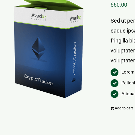
$
60.00
Sed ut pe
eaque ipsa
fringilla 
voluptatem
voluptate
Lorem 
Pellen
Aliqua
Add to cart