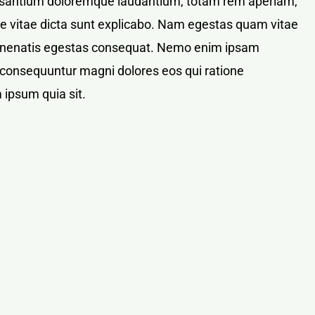
ccusantium doloremque laudantium, totam rem aperiam,
tae vitae dicta sunt explicabo. Nam egestas quam vitae
bi venenatis egestas consequat. Nemo enim ipsam
ia consequuntur magni dolores eos qui ratione
 ipsum quia sit.