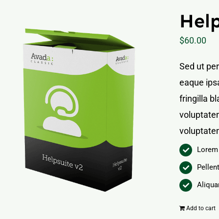
Help
$
60.00
Sed ut pe
eaque ipsa
fringilla 
voluptatem
voluptate
Lorem 
Pellen
Aliqua
Add to cart