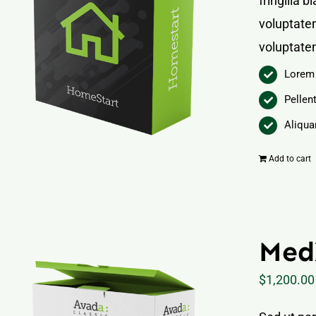
fringilla 
voluptatem
voluptate
Lorem 
Pellen
Aliqua
Add to cart
Med
$
1,200.00