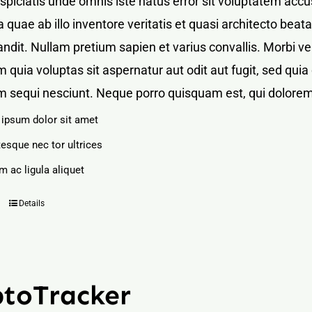
rspiciatis unde omnis iste natus error sit voluptatem a
 quae ab illo inventore veritatis et quasi architecto bea
blandit. Nullam pretium sapien et varius convallis. Mor
 quia voluptas sit aspernatur aut odit aut fugit, sed qu
m sequi nesciunt. Neque porro quisquam est, qui dolorem
ipsum dolor sit amet
tesque nec tor ultrices
m ac ligula aliquet
Details
ptoTracker