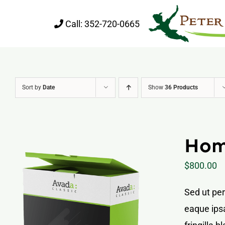
Skip
Call:
352-720-0665
to
content
Sort by
Date
Show
36 Products
Hom
$
800.00
Sed ut pe
eaque ipsa