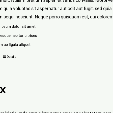
blandit. Nullam pretium sapien et varius convallis. Mor
 quia voluptas sit aspernatur aut odit aut fugit, sed qu
m sequi nesciunt. Neque porro quisquam est, qui dolorem
ipsum dolor sit amet
tesque nec tor ultrices
m ac ligula aliquet
Details
X