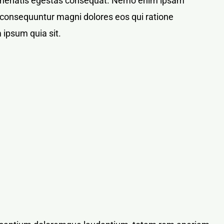
bi venenatis egestas consequat. Nemo enim ipsam
ia consequuntur magni dolores eos qui ratione
 ipsum quia sit.